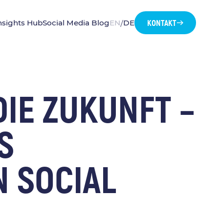
KONTAKT
nsights Hub
Social Media Blog
EN
DE
/
DIE ZUKUNFT –
S
 SOCIAL