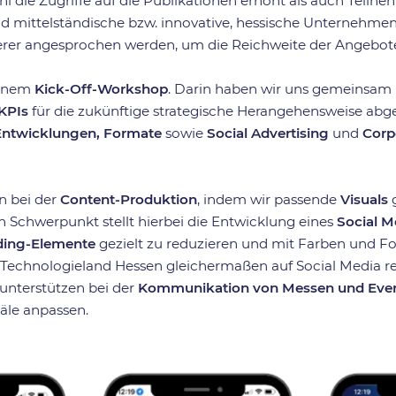
l die Zugriffe auf die Publikationen erhöht als auch Teiln
d mittelständische bzw. innovative, hessische Unternehmen“
rer angesprochen werden, um die Reichweite der Angebote
einem
Kick-Off-Workshop
. Darin haben wir uns gemeinsa
KPIs
für die zukünftige strategische Herangehensweise abge
-Entwicklungen, Formate
sowie
Social Advertising
und
Corp
n bei der
Content-Produktion
, indem wir passende
Visuals
g
n Schwerpunkt stellt hierbei die Entwicklung eines
Social M
ding-Elemente
gezielt zu reduzieren und mit Farben und F
Technologieland Hessen gleichermaßen auf Social Media rep
unterstützen bei der
Kommunikation von Messen und Eve
äle anpassen.