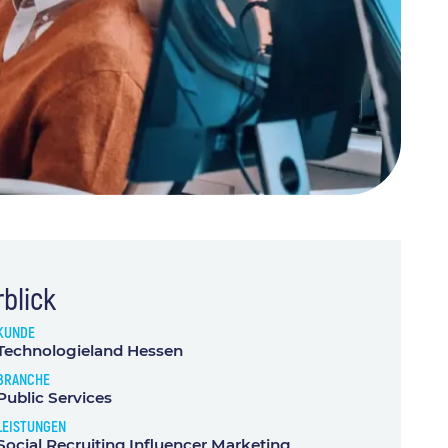
blick
KUNDE
Technologieland Hessen
BRANCHE
Public Services
LEISTUNGEN
Social Recruiting​
Influencer Marketing​