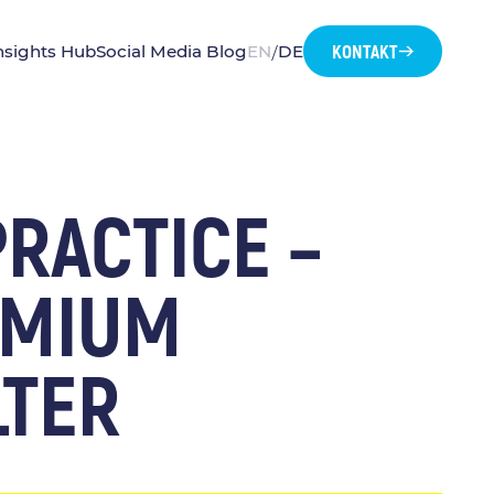
KONTAKT
nsights Hub
Social Media Blog
EN
DE
/
PRACTICE –
EMIUM
LTER